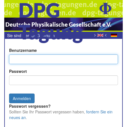
DPG
Tagung
Deutsche Physikalische Gesellschaft e.V.
>
<
Sie sind hier:
DPG Tagung
Benutzername
Passwort
Passwort vergessen?
Sollten Sie Ihr Passwort vergessen haben,
fordern Sie ein
neues an
.