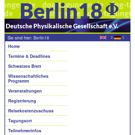
Berlin18
Deutsche Physikalische Gesellschaft e.V.
>
<
Sie sind hier:
Berlin18
Navigation
Home
Termine & Deadlines
Schwarzes Brett
Wissenschaftliches
Programm
Veranstaltungen
Registrierung
Reisekostenzuschuss
Tagungsort
Teilnehmerinfos