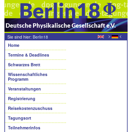
Berlin18
Deutsche Physikalische Gesellschaft e.V.
>
<
Sie sind hier:
Berlin18
Navigation
Home
Termine & Deadlines
Schwarzes Brett
Wissenschaftliches
Programm
Veranstaltungen
Registrierung
Reisekostenzuschuss
Tagungsort
Teilnehmerinfos