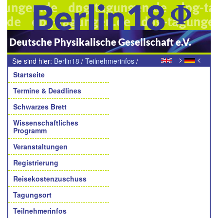
Berlin18
Deutsche Physikalische Gesellschaft e.V.
>
<
Sie sind hier:
Berlin18
/
Teilnehmerinfos
/
Navigation
Kommunikation / Internet
Startseite
Termine & Deadlines
Schwarzes Brett
Wissenschaftliches
Programm
Veranstaltungen
Registrierung
Reisekostenzuschuss
Tagungsort
Teilnehmerinfos