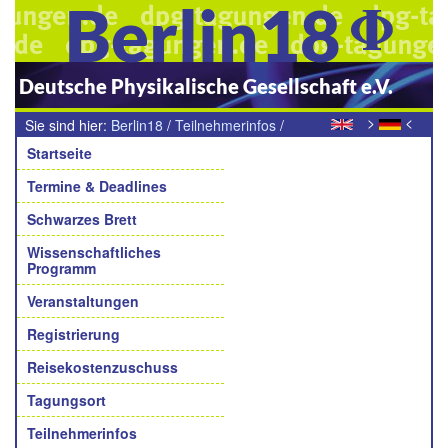
Berlin18
Deutsche Physikalische Gesellschaft e.V.
>
<
Sie sind hier:
Berlin18
/
Teilnehmerinfos
/
Navigation
Erfolgreich ankommen. Ab 49,50 Euro mit dem
Startseite
Veranstaltungsticket deutschlandweit.
Termine & Deadlines
Schwarzes Brett
Wissenschaftliches
Programm
Veranstaltungen
Registrierung
Reisekostenzuschuss
Tagungsort
Teilnehmerinfos